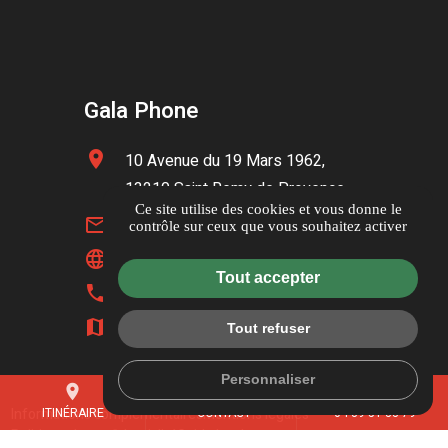
Gala Phone
location_on
10 Avenue du 19 Mars 1962,
13210 Saint Remy de Provence
Ce site utilise des cookies et vous donne le
mail_outline
contact@galaphone.fr
contrôle sur ceux que vous souhaitez activer
language
www.galaphone.fr
Tout accepter
phone
04 89 51 33 79
map
Itinéraire
Tout refuser
Personnaliser
place
mail
call
Informations complémentaires
Mentions légales
ITINÉRAIRE
CONTACT
04 89 51 33 79
Politique de confidentialité
Guide local