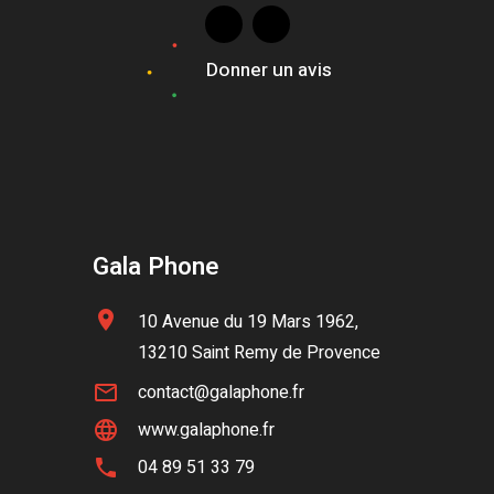
Donner un avis
Gala Phone
location_on
10 Avenue du 19 Mars 1962,
13210 Saint Remy de Provence
mail_outline
contact@galaphone.fr
language
www.galaphone.fr
phone
04 89 51 33 79