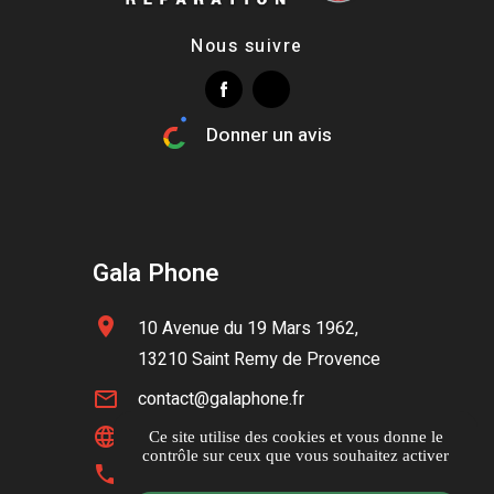
Nous suivre
Donner un avis
Gala Phone
location_on
10 Avenue du 19 Mars 1962,
13210 Saint Remy de Provence
mail_outline
contact@galaphone.fr
language
www.galaphone.fr
Ce site utilise des cookies et vous donne le
contrôle sur ceux que vous souhaitez activer
phone
04 89 51 33 79