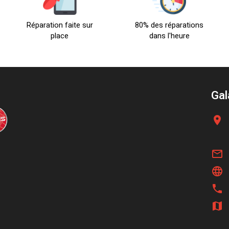
Réparation faite sur
80% des réparations
place
dans l'heure
Gal
location_on
mail_outline
language
phone
map