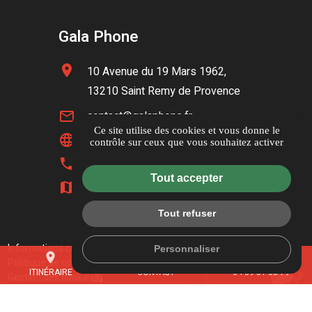
Gala Phone
location_on
10 Avenue du 19 Mars 1962,
13210 Saint Remy de Provence
mail_outline
contact@galaphone.fr
Ce site utilise des cookies et vous donne le
language
www.galaphone.fr
contrôle sur ceux que vous souhaitez activer
phone
04 89 51 33 79
Tout accepter
map
Itinéraire
Tout refuser
Informations complémentaires
Mentions légales
Personnaliser
place
mail
call
Politique de confidentialité
Guide local
ITINÉRAIRE
CONTACT
04 89 51 33 79
Gestion des cookies