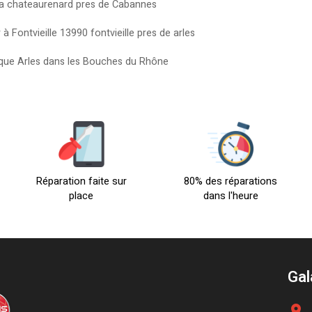
 4 a chateaurenard pres de Cabannes
à Fontvieille 13990 fontvieille pres de arles
arque Arles dans les Bouches du Rhône
Réparation faite sur
80% des réparations
place
dans l'heure
Gal
location_on