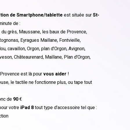
ation de Smartphone/tablette
est située sur
St-
minute de :
ne du grès, Maussane, les baux de Provence,
Rognonas, Eyragues Maillane, Fontvieille,
dou, cavaillon, Orgon, plan d’Orgon, Avignon,
veson, Châteaurenard, Maillane, Plan d'Orgon,
Provence est là pour
vous aider
!
se, le tactile ne fonctionne plus, ou tape tout
onc de
90
€
 pour votre
iPad 8
tout type d’accessoire tel que :
tion