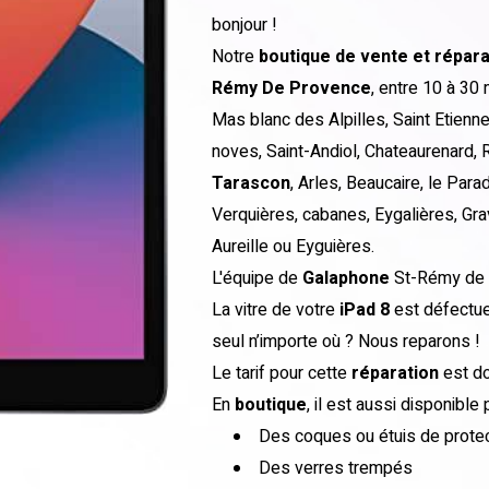
bonjour !
Notre
boutique
de vente et répar
Rémy De Provence
, entre 10 à 30 
Mas blanc des Alpilles, Saint Etien
noves, Saint-Andiol, Chateaurenard, 
Tarascon
, Arles, Beaucaire, le Para
Verquières, cabanes, Eygalières, Gra
Aureille ou Eyguières.
L'équipe de
Galaphone
St-Rémy de 
La vitre de votre
iPad 8
est défectueu
seul n’importe où ? Nous reparons !
Le tarif pour cette
réparation
est d
En
boutique
, il est aussi disponible
Des coques ou étuis de protec
Des verres trempés