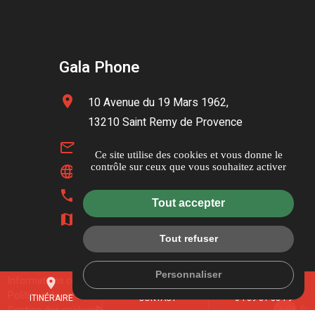
Gala Phone
location_on
10 Avenue du 19 Mars 1962,
13210 Saint Remy de Provence
mail_outline
contact@galaphone.fr
Ce site utilise des cookies et vous donne le
contrôle sur ceux que vous souhaitez activer
language
www.galaphone.fr
phone
04 89 51 33 79
Tout accepter
map
Itinéraire
Tout refuser
Personnaliser
Informations complémentaires
Mentions légales
place
mail
call
Politique de confidentialité
Guide local
ITINÉRAIRE
CONTACT
04 89 51 33 79
Gestion des cookies