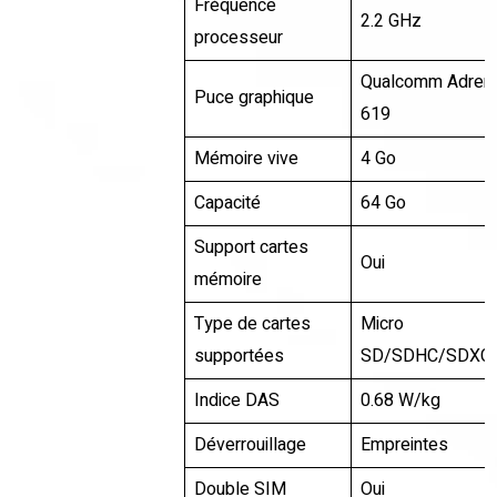
Fréquence
2.2 GHz
processeur
Qualcomm Adren
Puce graphique
619
Mémoire vive
4 Go
Capacité
64 Go
Support cartes
Oui
mémoire
Type de cartes
Micro
supportées
SD/SDHC/SDXC
Indice DAS
0.68 W/kg
Déverrouillage
Empreintes
Double SIM
Oui