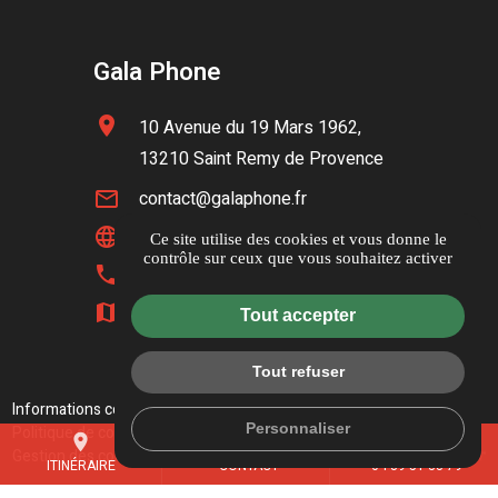
Gala Phone
location_on
10 Avenue du 19 Mars 1962,
13210 Saint Remy de Provence
mail_outline
contact@galaphone.fr
language
www.galaphone.fr
Ce site utilise des cookies et vous donne le
contrôle sur ceux que vous souhaitez activer
phone
04 89 51 33 79
map
Itinéraire
Tout accepter
Tout refuser
Informations complémentaires
Mentions légales
Personnaliser
Politique de confidentialité
Guide local
place
mail
call
Gestion des cookies
ITINÉRAIRE
CONTACT
04 89 51 33 79