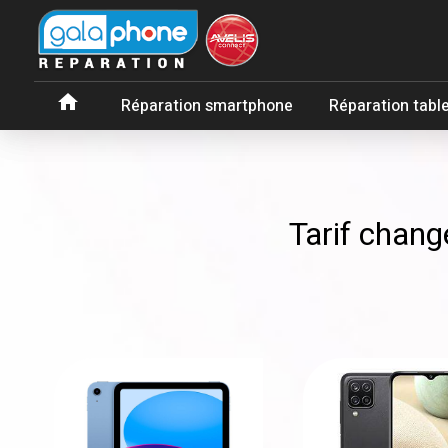
Panneau de gestion des cookies
home
Réparation smartphone
Réparation tabl
Tarif chang