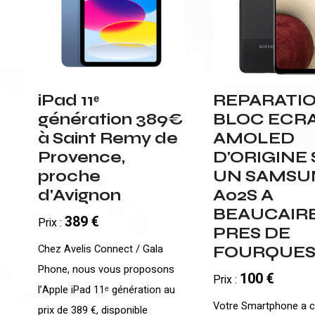
iPad 11ᵉ
REPARATI
génération 389€
BLOC ECR
à Saint Remy de
AMOLED
Provence,
D'ORIGINE
proche
UN SAMSU
d'Avignon
A02S A
BEAUCAIR
389 €
Prix :
PRES DE
Chez Avelis Connect / Gala
FOURQUE
Phone, nous vous proposons
100 €
Prix :
l’Apple iPad 11ᵉ génération au
Votre Smartphone a c
prix de 389 €, disponible