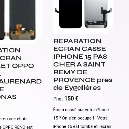
REPARATION
ECRAN CASSE
ATION
IPHONE 15 PAS
ECRAN
CHER A SAINT
ET OPPO
REMY DE
A
PROVENCE pres
AURENARD
de Eygalières
E
ONAS
150 €
Prix :
Écran cassé sur votre iPhone
15 ? On s'en occupe ! Votre
c ou une chute,
iPhone 15 est tombé et l'écran
tre OPPO RENO est