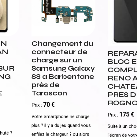
ON
Changement du
AN
connecteur de
REPAR
charge sur un
BLOC 
 SUR
Samsung Galaxy
COMPL
NG
S8 a Barbentane
RENO 
près de
CHATE
E
Tarascon
PRES D
ROGN
70 €
Prix :
S
175 €
Prix :
Votre Smartphone ne charge
plus ? il y a du jeu quand vous
Suite à un cho
huté ?
enfilez le chargeur ? ou alors
l'écran de vo